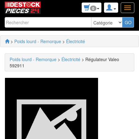
0
>
Poids lourd - Remorque
>
Électricité
Poids lourd - Remorque
>
Électricité
> Régulateur Valeo
592911