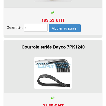
199,53
€ HT
Quantité :
Courroie striée Dayco 7PK1240
21,50
€ HT