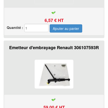
6,57
€ HT
Quantité :
Emetteur d'embrayage Renault 306107593R
59,00
€ HT