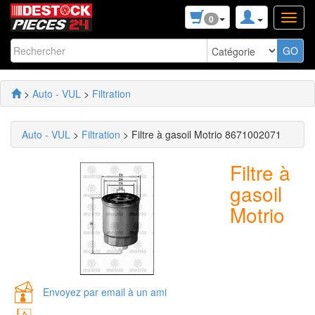
0
>
Auto - VUL
>
Filtration
Auto - VUL
>
Filtration
> Filtre à gasoil Motrio 8671002071
Filtre à
gasoil
Motrio
Envoyez par email à un ami